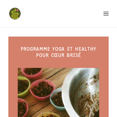
qui suis-je ?
PROGRAMME YOGA ET HEALTHY
PROGRAMME HAPPY BELLY
POUR CŒUR BRISÉ
MON LIVRE
CONFÉRENCES
podcast kinoa