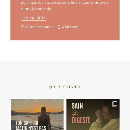
demi que les vacances sont finies, que vous avez
repris la route de…
LIRE LA SUITE
2 Commentaires
4 Minutes
@JULIECOIGNET