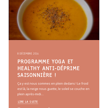
ARTICLES
YOGA
faire le quiz
Recherche
Panier
8 DÉCEMBRE 2014
PROGRAMME YOGA ET
HEALTHY ANTI-DÉPRIME
SAISONNIÈRE !
Ça y est nous sommes en plein dedans ! Le froid
est là, la neige nous guette, le soleil se couche en
plein après-midi…
LIRE LA SUITE