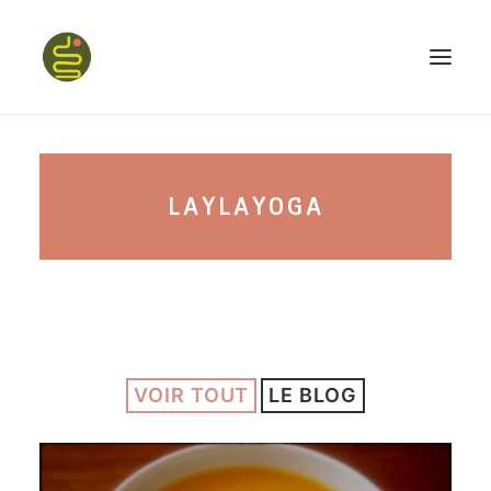
qui suis-je ?
LAYLAYOGA
PROGRAMME HAPPY BELLY
MON LIVRE
VOIR TOUT
LE BLOG
CONFÉRENCES
podcast kinoa