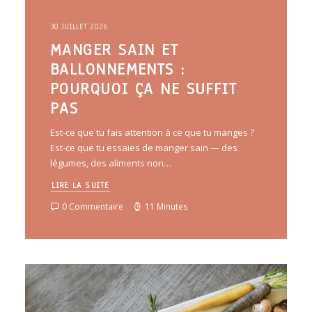
30 JUILLET 2026
MANGER SAIN ET
BALLONNEMENTS :
POURQUOI ÇA NE SUFFIT
PAS
Est-ce que tu fais attention à ce que tu manges ?
Est-ce que tu essaies de manger sain — des
légumes, des aliments non…
LIRE LA SUITE
0 Commentaire
11 Minutes