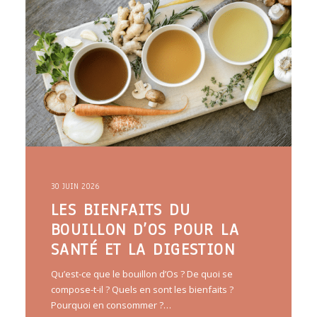
30 JUIN 2026
LES BIENFAITS DU
BOUILLON D’OS POUR LA
SANTÉ ET LA DIGESTION
Qu’est-ce que le bouillon d’Os ? De quoi se
compose-t-il ? Quels en sont les bienfaits ?
Pourquoi en consommer ?…