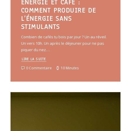
ÉNERGIE ET CAFÉ :
COMMENT PRODUIRE DE
L’ÉNERGIE SANS
STIMULANTS
Combien de cafés tu bois par jour ? Un au réveil.
Un vers 10h. Un après le déjeuner pour ne pas
piquer du nez.…
LIRE LA SUITE
0 Commentaire
10 Minutes