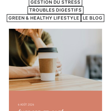
GESTION DU STRESS
ARTICLES
TROUBLES DIGESTIFS
YOGA
GREEN & HEALTHY LIFESTYLE
LE BLOG
faire le quiz
Recherche
Panier
6 AOÛT 2026