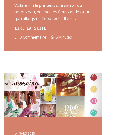
Voilà enfin le printemps, la saison du
renouveau, des petites fleurs et des jours
qui rallongent. Cooooool :-) Il est…
LIRE LA SUITE
0 Commentaire
6 Minutes
14 MARS 2015