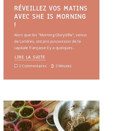
RÉVEILLEZ VOS MATINS
AVEC SHE IS MORNING
!
Alors que les "Morning GloryVille", venus
de Londres, ont pris possession de la
capitale française il y a quelques…
LIRE LA SUITE
2 Commentaires
2 Minutes