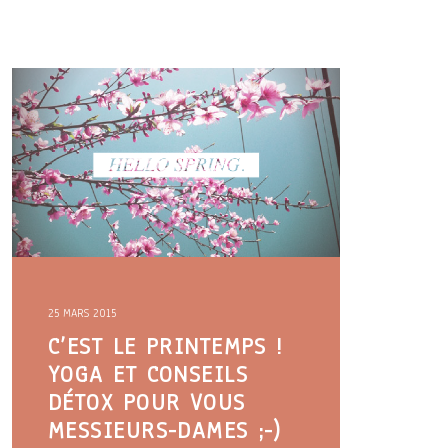
25 MARS 2015
C’EST LE PRINTEMPS !
YOGA ET CONSEILS
DÉTOX POUR VOUS
MESSIEURS-DAMES ;-)