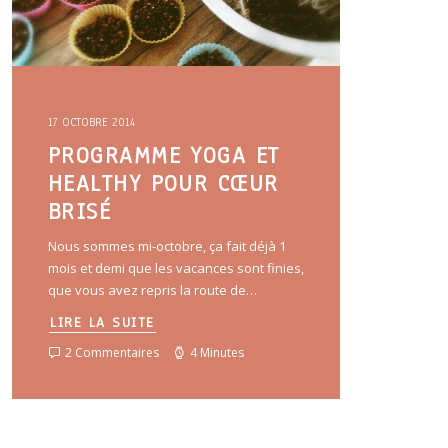
17 OCTOBRE 2014
PROGRAMME YOGA ET
HEALTHY POUR CŒUR
BRISÉ
Nous sommes mi-octobre, ça fait déjà 1
mois et demi que les vacances sont finies,
que vous avez repris la route de…
LIRE LA SUITE
2 Commentaires
4 Minutes