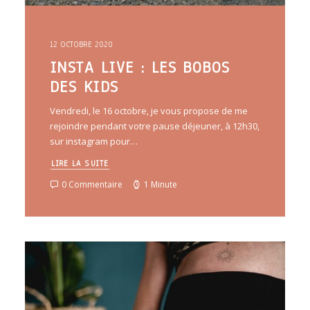
12 OCTOBRE 2020
INSTA LIVE : LES BOBOS
DES KIDS
Vendredi, le 16 octobre, je vous propose de me
rejoindre pendant votre pause déjeuner, à 12h30,
sur instagram pour…
LIRE LA SUITE
0 Commentaire
1 Minute