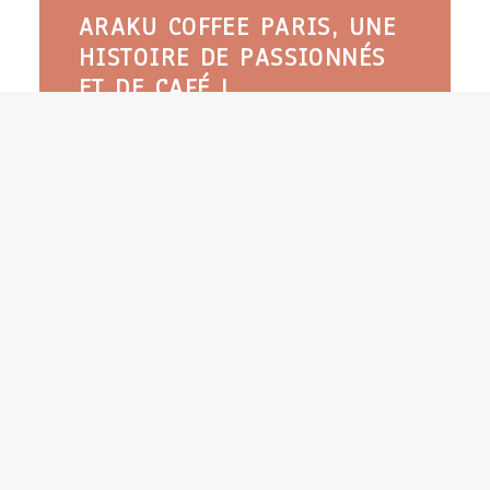
ARAKU COFFEE PARIS, UNE
HISTOIRE DE PASSIONNÉS
ET DE CAFÉ !
L’autre jour, lorsque Monsieur est revenu de
Paris, où il va pour le travail très régulièrement, il
m’a ramené une…
LIRE LA SUITE
0 Commentaire
4 Minutes