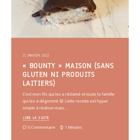
21 JANVIER 2022
« BOUNTY » MAISON (SANS
GLUTEN NI PRODUITS
LAITIERS)
C’est mon fils qui les a réclamé et toute la famille
qui les a dégommé 😜 Cette recette est hyper
simple à réaliser mais…
LIRE LA SUITE
0 Commentaire
1 Minutes