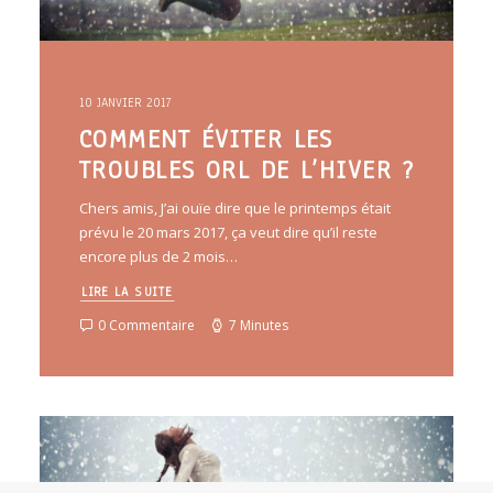
10 JANVIER 2017
COMMENT ÉVITER LES
TROUBLES ORL DE L’HIVER ?
Chers amis, J’ai ouïe dire que le printemps était
prévu le 20 mars 2017, ça veut dire qu’il reste
encore plus de 2 mois…
LIRE LA SUITE
0 Commentaire
7 Minutes