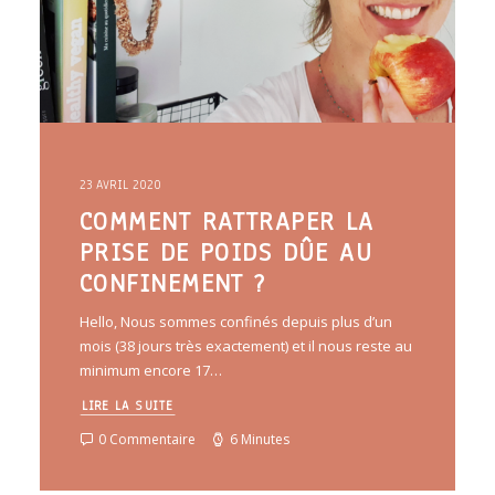
23 AVRIL 2020
COMMENT RATTRAPER LA
PRISE DE POIDS DÛE AU
CONFINEMENT ?
Hello, Nous sommes confinés depuis plus d’un
mois (38 jours très exactement) et il nous reste au
minimum encore 17…
LIRE LA SUITE
0 Commentaire
6 Minutes