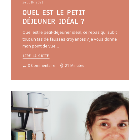
24 JUIN 2021
QUEL EST LE PETIT
DÉJEUNER IDÉAL ?
Quel est le petit-déjeuner idéal, ce repas qui subit
tout un tas de fausses croyances ? Je vous donne
mon point de vue…
LIRE LA SUITE
0 Commentaire
21 Minutes