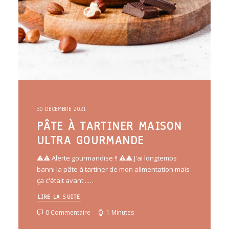
30 DÉCEMBRE 2021
PÂTE À TARTINER MAISON
ULTRA GOURMANDE
⚠️⚠️ Alerte gourmandise !! ⚠️⚠️ J'ai longtemps
banni la pâte à tartiner de mon alimentation mais
ça c'était avant...…
LIRE LA SUITE
0 Commentaire
1 Minutes