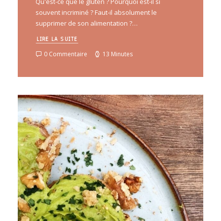
Qu'est-ce que le gluten ? Pourquoi est-il si
souvent incriminé ? Faut-il absolument le
supprimer de son alimentation ?…
LIRE LA SUITE
0 Commentaire
13 Minutes