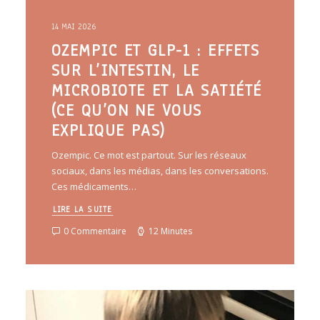
14 MAI 2026
OZEMPIC ET GLP-1 : EFFETS
SUR L’INTESTIN, LE
MICROBIOTE ET LA SATIÉTÉ
(CE QU’ON NE VOUS
EXPLIQUE PAS)
Ozempic. Ce mot est partout. Sur les réseaux
sociaux, dans les médias, dans les conversations.
Ces médicaments…
LIRE LA SUITE
0 Commentaire
12 Minutes