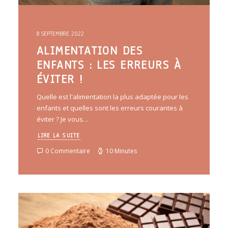
8 SEPTEMBRE 2022
ALIMENTATION DES
ENFANTS : LES ERREURS À
ÉVITER !
Quelle est l'alimentation la plus adaptée pour les
enfants et quelles sont les erreurs courantes à
éviter ? Je vous…
LIRE LA SUITE
0 Commentaire
10 Minutes