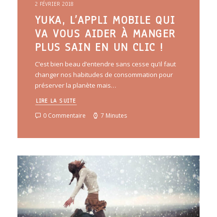
2 FÉVRIER 2018
YUKA, L’APPLI MOBILE QUI
VA VOUS AIDER À MANGER
PLUS SAIN EN UN CLIC !
C’est bien beau d‘entendre sans cesse qu’il faut
changer nos habitudes de consommation pour
préserver la planète mais…
LIRE LA SUITE
0 Commentaire
7 Minutes