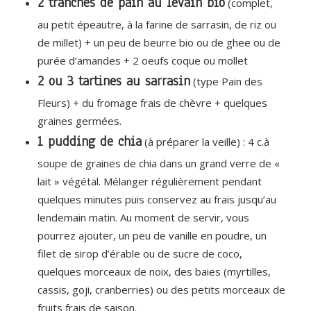
2 tranches de pain au levain bio
(complet,
au petit épeautre, à la farine de sarrasin, de riz ou
de millet) + un peu de beurre bio ou de ghee ou de
purée d’amandes + 2 oeufs coque ou mollet
2 ou 3 tartines au sarrasin
(type Pain des
Fleurs) + du fromage frais de chèvre + quelques
graines germées.
1 pudding de chia
(à préparer la veille) : 4 c.à
soupe de graines de chia dans un grand verre de «
lait » végétal. Mélanger régulièrement pendant
quelques minutes puis conservez au frais jusqu’au
lendemain matin. Au moment de servir, vous
pourrez ajouter, un peu de vanille en poudre, un
filet de sirop d’érable ou de sucre de coco,
quelques morceaux de noix, des baies (myrtilles,
cassis, goji, cranberries) ou des petits morceaux de
fruits frais de saison.