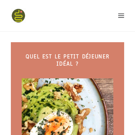
qui suis-je ?
QUEL EST LE PETIT DÉJEUNER
PROGRAMME HAPPY BELLY
IDÉAL ?
MON LIVRE
CONFÉRENCES
podcast kinoa