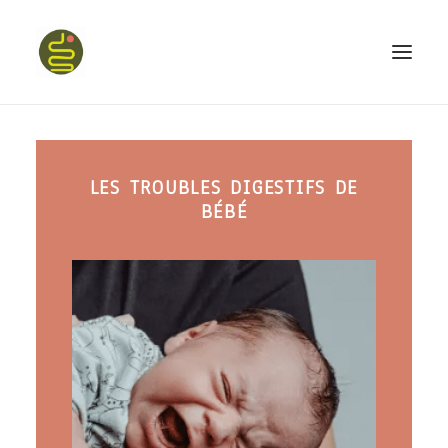
qui suis-je ?
LES TROUBLES DIGESTIFS DE
PROGRAMME HAPPY BELLY
BÉBÉ
MON LIVRE
CONFÉRENCES
podcast kinoa