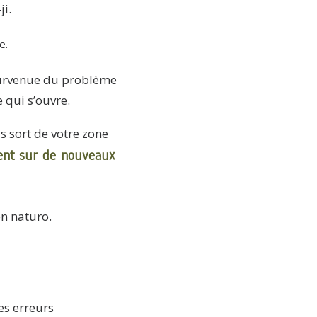
ji.
e.
 survenue du problème
e qui s’ouvre.
 sort de votre zone
ent sur de nouveaux
en naturo.
des erreurs