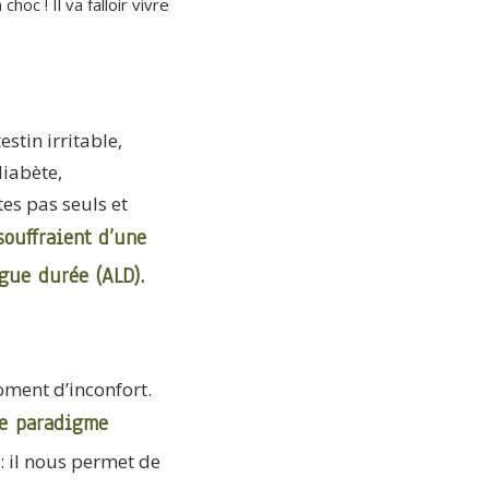
c ! Il va falloir vivre
stin irritable,
diabète,
tes pas seuls et
souffraient d’une
gue durée (ALD).
oment d’inconfort.
e paradigme
: il nous permet de