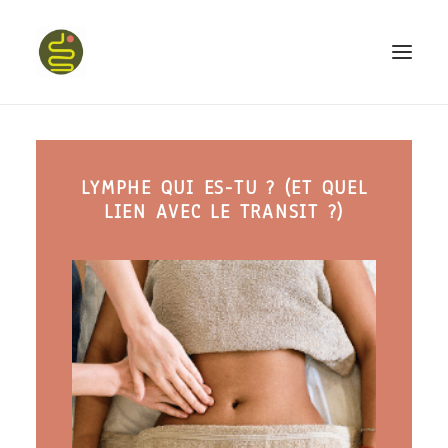
qui suis-je ?
LYMPHE QUI ES-TU ? (ET QUEL
PROGRAMME HAPPY BELLY
LIEN AVEC LE TRANSIT ?)
MON LIVRE
CONFÉRENCES
podcast kinoa