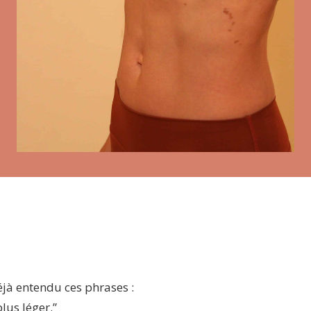
jà entendu ces phrases :
lus léger.”