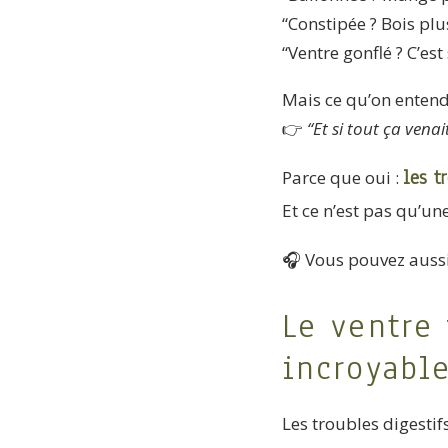
“Constipée ? Bois plu
“Ventre gonflé ? C’est
Mais ce qu’on entend 
👉
“Et si tout ça vena
les t
Parce que oui :
Et ce n’est pas qu’un
🎧 Vous pouvez aussi
Le ventre
incroyabl
Les troubles digesti