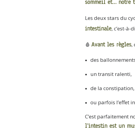
sommeil et… notre t
Les deux stars du cy
intestinale
, c’est-à-
Avant les règles
🩸
,
des ballonnements
un transit ralenti,
de la constipation,
ou parfois l’effet i
C’est parfaitement no
l’intestin est un mu