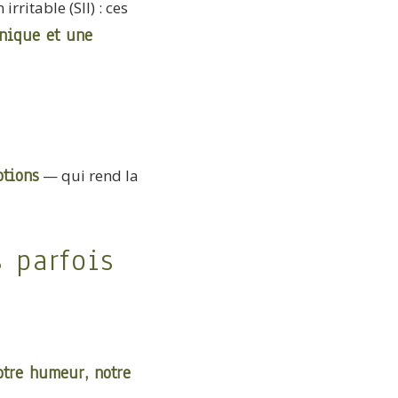
ritable (SII) : ces
onique et une
otions
— qui rend la
 parfois
otre humeur, notre