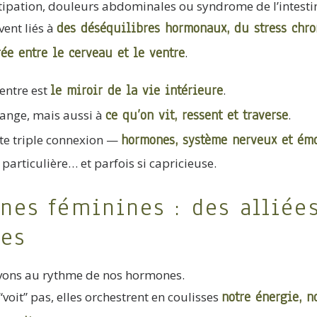
pation, douleurs abdominales ou syndrome de l’intestin ir
des déséquilibres hormonaux, du stress chr
ent liés à
ée entre le cerveau et le ventre
.
le miroir de la vie intérieure
entre est
.
ce qu’on vit, ressent et traverse
mange, mais aussi à
.
hormones, système nerveux et ém
tte triple connexion —
 particulière… et parfois si capricieuse.
nes féminines : des alliées
ses
ivons au rythme de nos hormones.
notre énergie, n
“voit” pas, elles orchestrent en coulisses