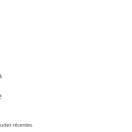
A
e
tudes récentes.