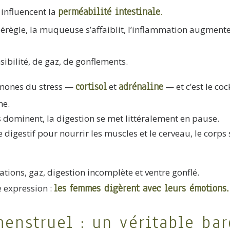
perméabilité intestinale
 influencent la
.
érègle, la muqueuse s’affaiblit, l’inflammation augmente,
sibilité, de gaz, de gonflements.
cortisol
adrénaline
rmones du stress —
et
— et c’est le coc
ne.
ominent, la digestion se met littéralement en pause.
e digestif pour nourrir les muscles et le cerveau, le corp
ations, gaz, digestion incomplète et ventre gonflé.
les femmes digèrent avec leurs émotions.
e expression :
menstruel : un véritable ba