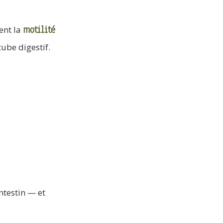
motilité
ent la
tube digestif.
:
ntestin — et