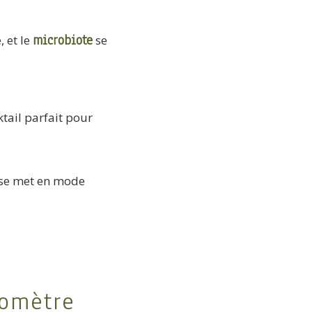
microbiote
 et le
se
ktail parfait pour
s se met en mode
romètre