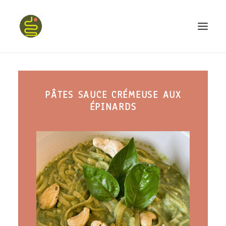
qui suis-je ?
PÂTES SAUCE CRÉMEUSE AUX
PROGRAMME HAPPY BELLY
ÉPINARDS
MON LIVRE
CONFÉRENCES
podcast kinoa