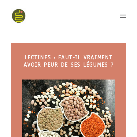
qui suis-je ?
LECTINES : FAUT-IL VRAIMENT
PROGRAMME HAPPY BELLY
AVOIR PEUR DE SES LÉGUMES ?
MON LIVRE
CONFÉRENCES
podcast kinoa