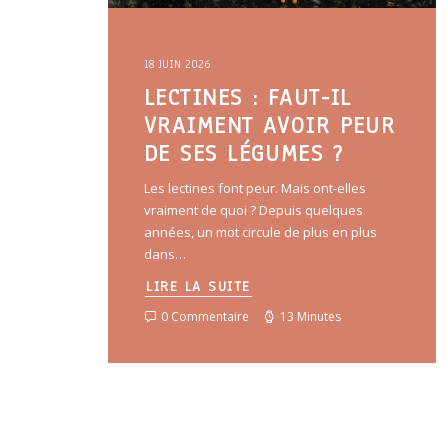
18 JUIN 2026
LECTINES : FAUT-IL
VRAIMENT AVOIR PEUR
DE SES LÉGUMES ?
Les lectines font peur. Mais ont-elles
vraiment de quoi ? Depuis quelques
années, un mot circule de plus en plus
dans…
LIRE LA SUITE
0 Commentaire
13 Minutes