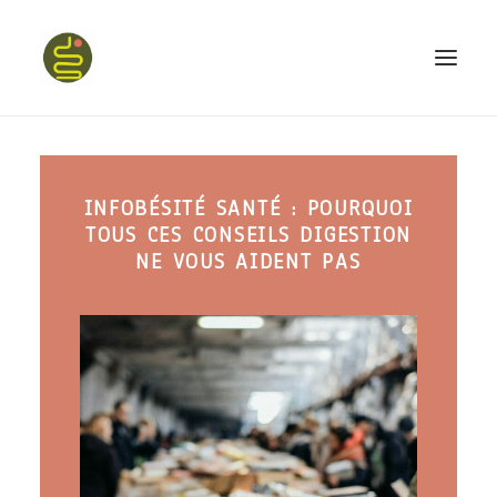
qui suis-je ?
INFOBÉSITÉ SANTÉ : POURQUOI
PROGRAMME HAPPY BELLY
TOUS CES CONSEILS DIGESTION
MON LIVRE
NE VOUS AIDENT PAS
CONFÉRENCES
podcast kinoa