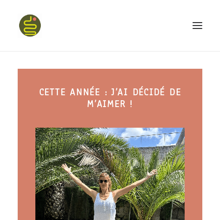
qui suis-je ?
CETTE ANNÉE : J’AI DÉCIDÉ DE
PROGRAMME HAPPY BELLY
M’AIMER !
MON LIVRE
CONFÉRENCES
podcast kinoa