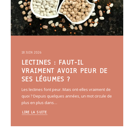
18 JUIN 2026
LECTINES : FAUT-IL
VRAIMENT AVOIR PEUR DE
SES LÉGUMES ?
Les lectines font peur. Mais ont-elles vraiment de
quoi ? Depuis quelques années, un mot circule de
plus en plus dans…
LIRE LA SUITE