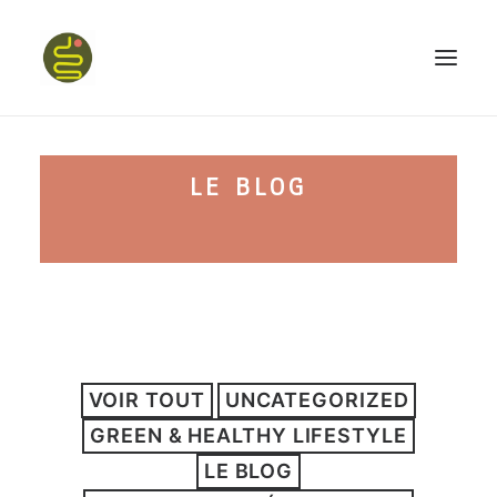
qui suis-je ?
LE BLOG
PROGRAMME HAPPY BELLY
MON LIVRE
VOIR TOUT
UNCATEGORIZED
CONFÉRENCES
GREEN & HEALTHY LIFESTYLE
podcast kinoa
LE BLOG