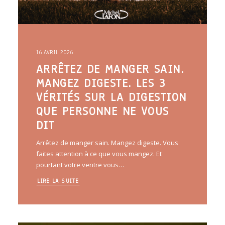
16 AVRIL 2026
ARRÊTEZ DE MANGER SAIN.
MANGEZ DIGESTE. LES 3
VÉRITÉS SUR LA DIGESTION
QUE PERSONNE NE VOUS
DIT
Arrêtez de manger sain. Mangez digeste. Vous
faites attention à ce que vous mangez. Et
pourtant votre ventre vous…
LIRE LA SUITE