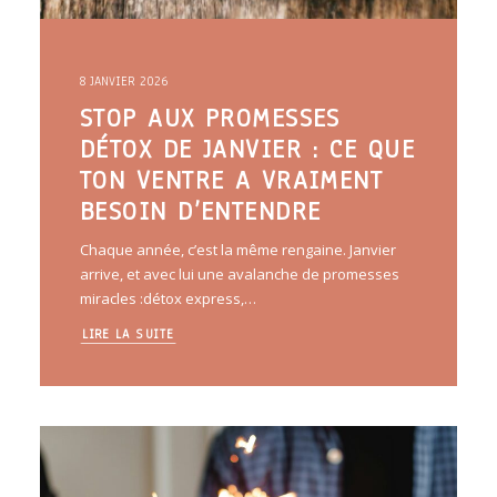
8 JANVIER 2026
STOP AUX PROMESSES
DÉTOX DE JANVIER : CE QUE
TON VENTRE A VRAIMENT
BESOIN D’ENTENDRE
Chaque année, c’est la même rengaine. Janvier
arrive, et avec lui une avalanche de promesses
miracles :détox express,…
LIRE LA SUITE