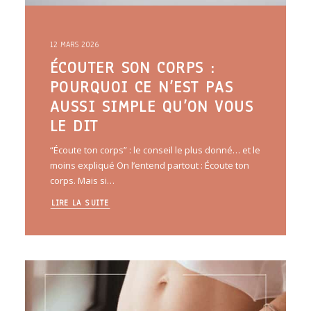
12 MARS 2026
ÉCOUTER SON CORPS :
POURQUOI CE N’EST PAS
AUSSI SIMPLE QU’ON VOUS
LE DIT
“Écoute ton corps” : le conseil le plus donné… et le
moins expliqué On l’entend partout : Écoute ton
corps. Mais si…
LIRE LA SUITE