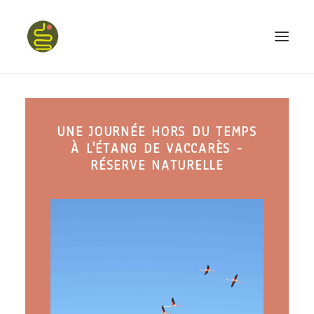
qui suis-je ?
UNE JOURNÉE HORS DU TEMPS
PROGRAMME HAPPY BELLY
À L'ÉTANG DE VACCARÈS -
MON LIVRE
RÉSERVE NATURELLE
CONFÉRENCES
podcast kinoa