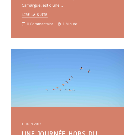
Camargue, est d'une…
LIRE LA SUITE
0 Commentaire
1 Minute
11 JUIN 2013
UNE JOURNÉE HORS DU