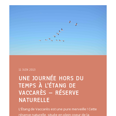
ARTICLES
YOGA
faire le quiz
Recherche
Panier
11 JUIN 2013
UNE JOURNÉE HORS DU
TEMPS À L'ÉTANG DE
VACCARÈS – RÉSERVE
NATURELLE
L'Étang de Vaccarès est une pure merveille ! Cette
réserve naturelle, située en plein coeur de la