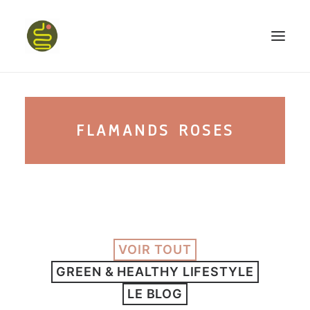
qui suis-je ?
FLAMANDS ROSES
PROGRAMME HAPPY BELLY
MON LIVRE
VOIR TOUT
CONFÉRENCES
GREEN & HEALTHY LIFESTYLE
podcast kinoa
LE BLOG