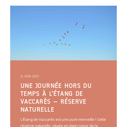
ARTICLES
YOGA
faire le quiz
Recherche
Panier
11 JUIN 2013
UNE JOURNÉE HORS DU
TEMPS À L'ÉTANG DE
VACCARÈS – RÉSERVE
NATURELLE
L'Étang de Vaccarès est une pure merveille ! Cette
réserve naturelle, située en plein coeur de la