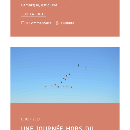
Camargue, est d'une…
LIRE LA SUITE
0 Commentaire
1 Minute
11 JUIN 2013
UNE JOURNÉE HORS DU