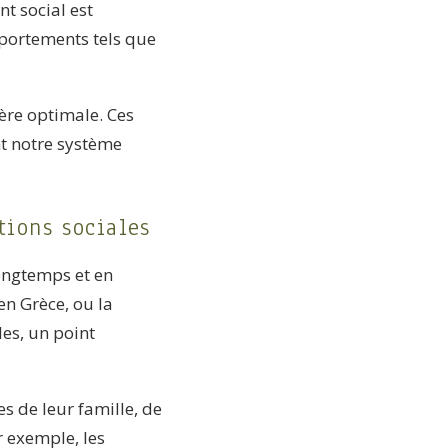
nt social est
portements tels que
ère optimale. Ces
nt notre système
tions sociales
longtemps et en
n Grèce, ou la
es, un point
es de leur famille, de
 exemple, les