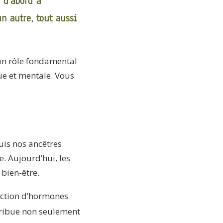
e d’abord à
n autre, tout aussi
 un rôle fondamental
ue et mentale. Vous
uis nos ancêtres
. Aujourd’hui, les
 bien-être.
uction d’hormones
tribue non seulement