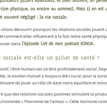
plusieurs piliers essentiels, et bien souvent, on pens
ercice physique, ou encore au sommeil. Mais il en est u
t souvent négligé : la vie sociale.
s allons découvrir pourquoi les relations sociales jouent
et comment elles influencent à la fois notre santé physiq
l’épisode 149 de mon podcast KINOA
.
couter dans
 sociale est-elle un pilier de santé ?
lutif, l’être humain est un être profondément social. Dep
, le soutien mutuel a toujours été crucial pour la survie
ntinuent de jouer un rôle clé dans notre équilibre et notre
é que des relations sociales positives stimulent la prod
surnommée « l’hormone de l’amour ». Cette hormone con