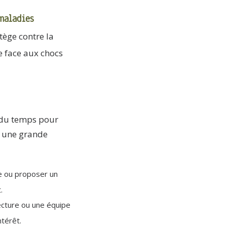
maladies
tège contre la
e face aux chocs
r du temps pour
e une grande
e ou proposer un
.
ecture ou une équipe
térêt.