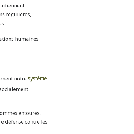
soutiennent
ns régulières,
es.
elations humaines
système
tement notre
 socialement
 sommes entourés,
re défense contre les