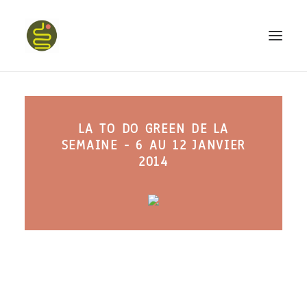
qui suis-je ?
LA TO DO GREEN DE LA
PROGRAMME HAPPY BELLY
SEMAINE - 6 AU 12 JANVIER
MON LIVRE
2014
CONFÉRENCES
podcast kinoa