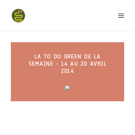
qui suis-je ?
LA TO DO GREEN DE LA
PROGRAMME HAPPY BELLY
SEMAINE - 14 AU 20 AVRIL
MON LIVRE
2014
CONFÉRENCES
podcast kinoa