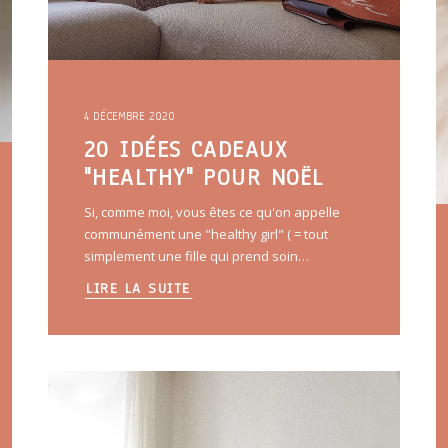
4 DÉCEMBRE 2020
20 IDÉES CADEAUX
"HEALTHY" POUR NOËL
Si, comme moi, vous êtes ce qu'on appelle
communément une "healthy girl" ( = tout
simplement une fille qui prend soin…
LIRE LA SUITE