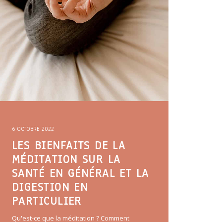
6 OCTOBRE 2022
LES BIENFAITS DE LA
MÉDITATION SUR LA
SANTÉ EN GÉNÉRAL ET LA
DIGESTION EN
PARTICULIER
Qu'est-ce que la méditation ? Comment