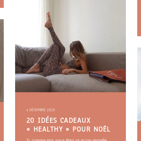
4 DÉCEMBRE 2020
20 IDÉES CADEAUX
« HEALTHY » POUR NOËL
Si, comme moi, vous êtes ce qu'on appelle