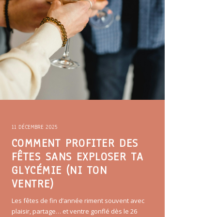
11 DÉCEMBRE 2025
COMMENT PROFITER DES
FÊTES SANS EXPLOSER TA
GLYCÉMIE (NI TON
VENTRE)
Les fêtes de fin d’année riment souvent avec
plaisir, partage… et ventre gonflé dès le 26