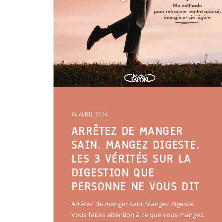
16 AVRIL 2026
ARRÊTEZ DE MANGER
SAIN. MANGEZ DIGESTE.
LES 3 VÉRITÉS SUR LA
DIGESTION QUE
PERSONNE NE VOUS DIT
Arrêtez de manger sain. Mangez digeste.
Vous faites attention à ce que vous mangez.