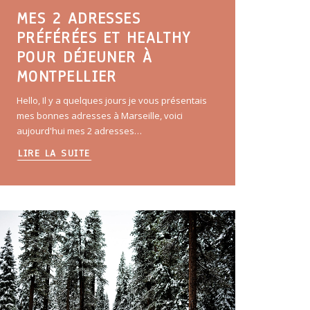
MES 2 ADRESSES
PRÉFÉRÉES ET HEALTHY
POUR DÉJEUNER À
MONTPELLIER
Hello, Il y a quelques jours je vous présentais
mes bonnes adresses à Marseille, voici
aujourd'hui mes 2 adresses…
LIRE LA SUITE