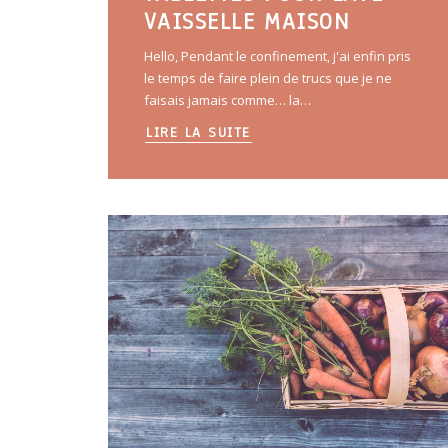
VAISSELLE MAISON
Hello, Pendant le confinement, j'ai enfin pris
le temps de faire plein de trucs que je ne
faisais jamais comme… la…
LIRE LA SUITE