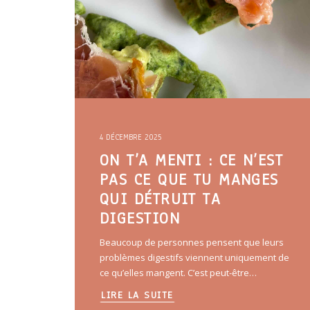
4 DÉCEMBRE 2025
ON T’A MENTI : CE N’EST
PAS CE QUE TU MANGES
QUI DÉTRUIT TA
DIGESTION
Beaucoup de personnes pensent que leurs
problèmes digestifs viennent uniquement de
ce qu’elles mangent. C’est peut-être…
LIRE LA SUITE