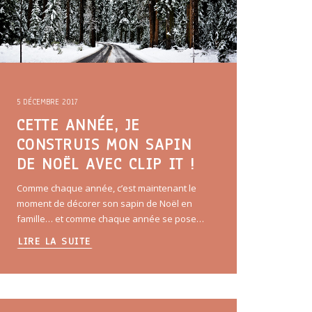
5 DÉCEMBRE 2017
CETTE ANNÉE, JE
CONSTRUIS MON SAPIN
DE NOËL AVEC CLIP IT !
Comme chaque année, c’est maintenant le
moment de décorer son sapin de Noël en
famille… et comme chaque année se pose…
LIRE LA SUITE