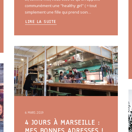
communément une "healthy girl" ( = tout
simplement une fille qui prend soin…
LIRE LA SUITE
6 MARS 2019
4 JOURS À MARSEILLE :
MES BONNES ADRESSES !