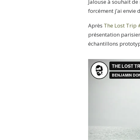
Jalouse à souhait de 
forcément j’ai envie 
Après
The Lost Trip 
présentation parisien
échantillons prototy