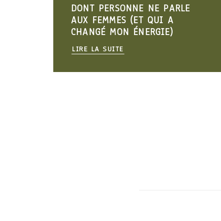
 PERSONNE NE PARLE
MANGEZ DIG
FEMMES (ET QUI A
VÉRITÉS SU
GÉ MON ÉNERGIE)
QUE PERSON
LA SUITE
LIRE LA SUITE