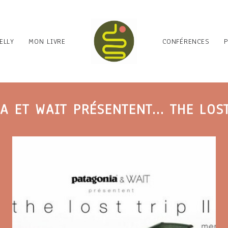
ELLY
MON LIVRE
CONFÉRENCES
 ET WAIT PRÉSENTENT... THE LOST