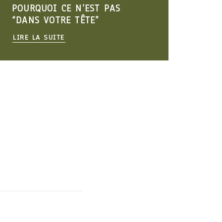
T PAS
SANS EXPLOSER TA GLYC
”
(NI TON VENTRE)
LIRE LA SUITE