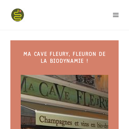
qui suis-je ?
MA CAVE FLEURY, FLEURON DE
PROGRAMME HAPPY BELLY
LA BIODYNAMIE !
MON LIVRE
CONFÉRENCES
podcast kinoa