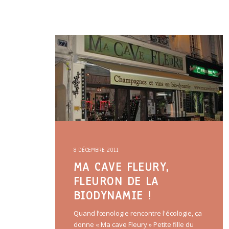
8 DÉCEMBRE 2011
MA CAVE FLEURY,
FLEURON DE LA
BIODYNAMIE !
Quand l’œnologie rencontre l'écologie, ça
donne « Ma cave Fleury » Petite fille du