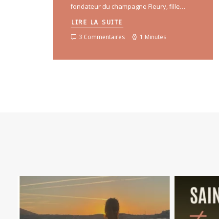
fondateur du champagne Fleury, fille…
LIRE LA SUITE
3 Commentaires
1 Minutes