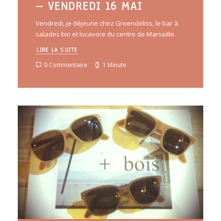
– VENDREDI 16 MAI
Vendredi, je déjeune chez Greendeliss, le bar à
salades bio et locavore du centre de Marseille.
LIRE LA SUITE
0 Commentaire
1 Minute