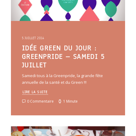
5 JUILLET 2014
IDÉE GREEN DU JOUR :
GREENPRIDE – SAMEDI 5
JUILLET
Samedi tous à la Greenpride, la grande fête
annuelle de la santé et du Green !!!
LIRE LA SUITE
0 Commentaire
1 Minute