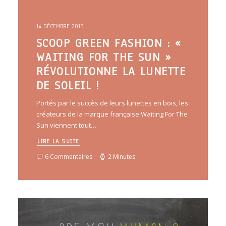
14 DÉCEMBRE 2013
SCOOP GREEN FASHION : «
WAITING FOR THE SUN »
RÉVOLUTIONNE LA LUNETTE
DE SOLEIL !
Portés par le succès de leurs lunettes en bois, les
créateurs de la marque française Waiting For The
Sun viennent tout…
LIRE LA SUITE
6 Commentaires
2 Minutes