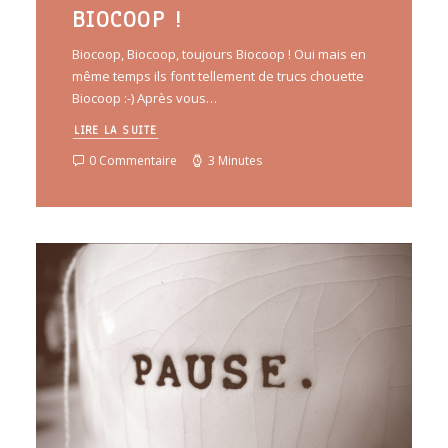
BIOCOOP !
Biocoop, Biocoop, toujours Biocoop ! Oui mais en
même temps ils font tellement de trucs chouette
Biocoop :-) Après vous…
LIRE LA SUITE
0 Commentaire
3 Minutes