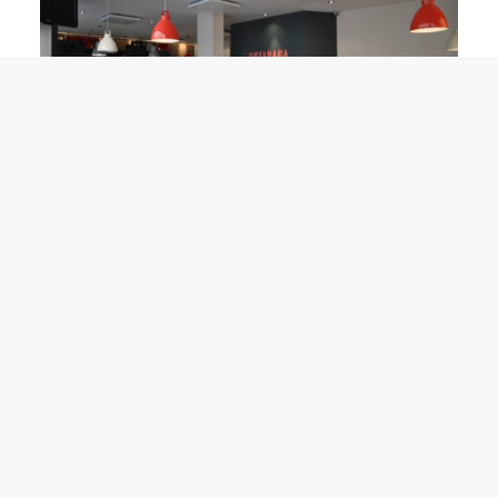
22 NOVEMBRE 2011
LE RUTABAGA, CUISINE
RAPIDE À LA FRANÇAISE
Qui n'a jamais du choisir, faute de temps, entre
rapidité et qualité pour son déjeuner ? Quel
parisien pressé n'a…
LIRE LA SUITE
1 Commentaire
1 Minutes