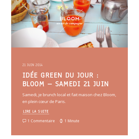
21 JUIN 2014
IDÉE GREEN DU JOUR :
BLOOM – SAMEDI 21 JUIN
Samedi, je brunch local et fait maison chez Bloom,
en plein cœur de Paris.
LIRE LA SUITE
1 Commentaire
1 Minute