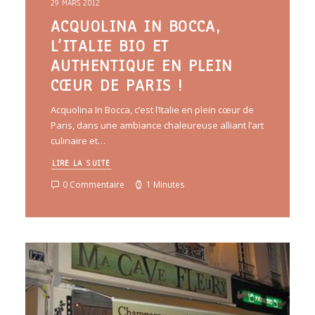
29 MARS 2012
ACQUOLINA IN BOCCA,
L’ITALIE BIO ET
AUTHENTIQUE EN PLEIN
CŒUR DE PARIS !
Acquolina In Bocca, c’est l’Italie en plein cœur de
Paris, dans une ambiance chaleureuse alliant l’art
culinaire et…
LIRE LA SUITE
0 Commentaire
1 Minutes