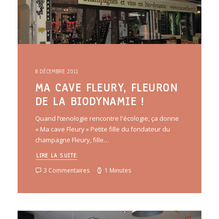
8 DÉCEMBRE 2011
MA CAVE FLEURY, FLEURON
DE LA BIODYNAMIE !
Quand l’œnologie rencontre l'écologie, ça donne
« Ma cave Fleury » Petite fille du fondateur du
champagne Fleury, fille…
LIRE LA SUITE
3 Commentaires
1 Minutes