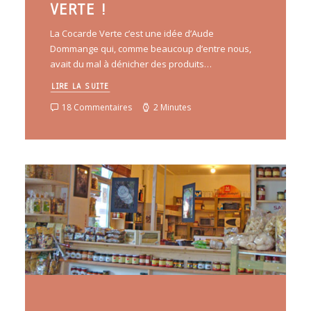
VERTE !
La Cocarde Verte c’est une idée d’Aude
Dommange qui, comme beaucoup d’entre nous,
avait du mal à dénicher des produits…
LIRE LA SUITE
18 Commentaires
2 Minutes