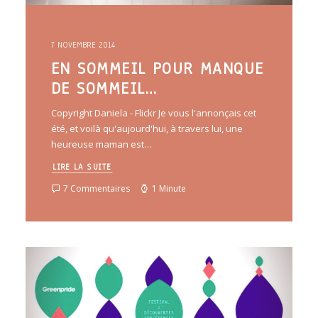
7 NOVEMBRE 2014
EN SOMMEIL POUR MANQUE
DE SOMMEIL…
Copyright Daniela - Flickr Je vous l'annonçais cet
été, et voilà qu'aujourd'hui, à travers lui, une
heureuse maman est…
LIRE LA SUITE
7 Commentaires
1 Minute