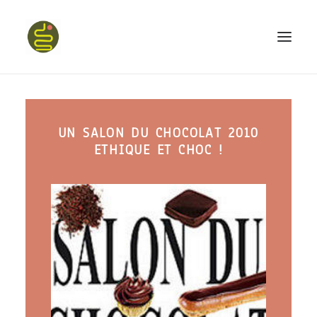
qui suis-je ?
UN SALON DU CHOCOLAT 2010
PROGRAMME HAPPY BELLY
ETHIQUE ET CHOC !
MON LIVRE
CONFÉRENCES
podcast kinoa