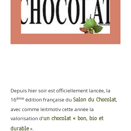
ARTICLES
YOGA
faire le quiz
Recherche
Panier
Depuis hier soir est officiellement lancée, la
ème
Salon du Chocolat
16
édition française du
,
avec comme leitmotiv cette année la
un chocolat « bon, bio et
valorisation d’
durable
».