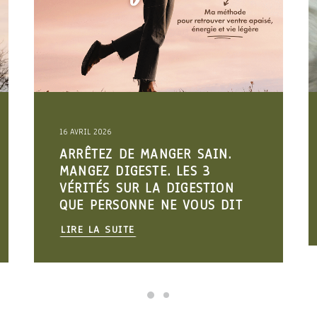
19 FÉVRIER 2026
 SAIN.
TROUBLES DIGESTIFS :
S 3
POURQUOI CE N’EST PAS
ESTION
“DANS VOTRE TÊTE”
OUS DIT
LIRE LA SUITE