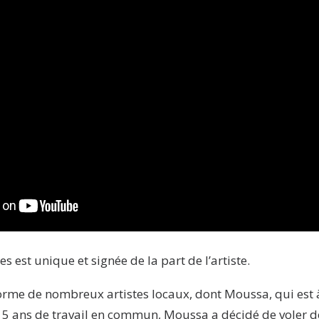
s est unique et signée de la part de l’artiste.
rme de nombreux artistes locaux, dont Moussa, qui est à
s 5 ans de travail en commun, Moussa a décidé de voler d