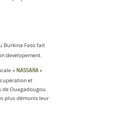
u Burkina Faso fait
son developement.
NASSARA
ocale «
»
cupération et
res de Ouagadougou.
es plus démunis leur