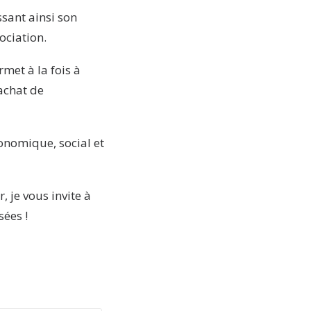
issant ainsi son
ociation.
rmet à la fois à
’achat de
conomique, social et
, je vous invite à
sées !