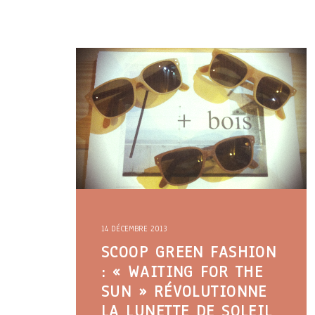
14 DÉCEMBRE 2013
SCOOP GREEN FASHION
: « WAITING FOR THE
SUN » RÉVOLUTIONNE
LA LUNETTE DE SOLEIL