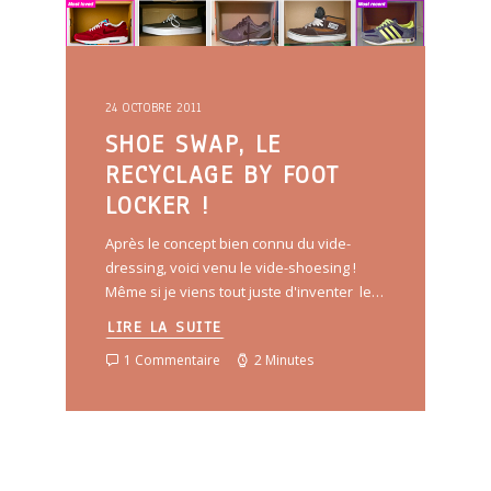
24 OCTOBRE 2011
SHOE SWAP, LE
RECYCLAGE BY FOOT
LOCKER !
Après le concept bien connu du vide-
dressing, voici venu le vide-shoesing !
Même si je viens tout juste d'inventer le…
LIRE LA SUITE
1 Commentaire
2 Minutes