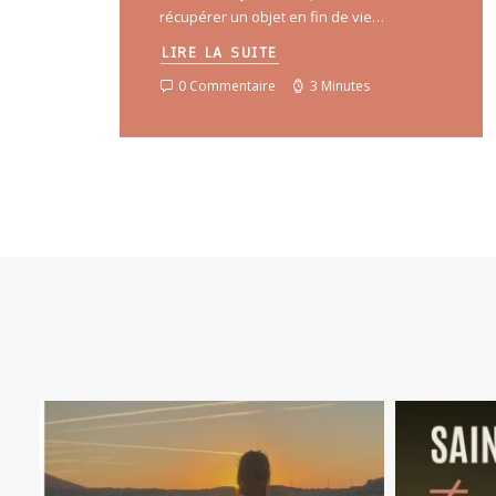
récupérer un objet en fin de vie…
LIRE LA SUITE
0 Commentaire
3 Minutes