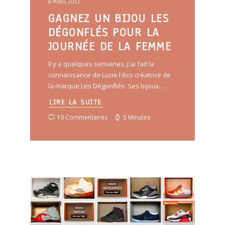
8 MARS 2013
GAGNEZ UN BIJOU LES
DÉGONFLÉS POUR LA
JOURNÉE DE LA FEMME
Il y a quelques semaines, j'ai fait la
connaissance de Lucie l'éco créatrice de
la marque Les Dégonflés. Ses bijoux…
LIRE LA SUITE
10 Commentaires
5 Minutes