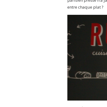
parisien pressé n’a j
entre chaque plat ?