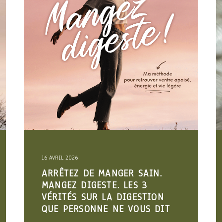
19 FÉVRIER 2026
TROUBLES DIGESTIFS :
POURQUOI CE N’EST PAS
“DANS VOTRE TÊTE”
LIRE LA SUITE