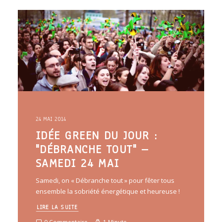
ARTICLES
YOGA
faire le quiz
Recherche
Panier
24 MAI 2014
IDÉE GREEN DU JOUR :
"DÉBRANCHE TOUT" –
SAMEDI 24 MAI
Samedi, on « Débranche tout » pour fêter tous
ensemble la sobriété énergétique et heureuse !
LIRE LA SUITE