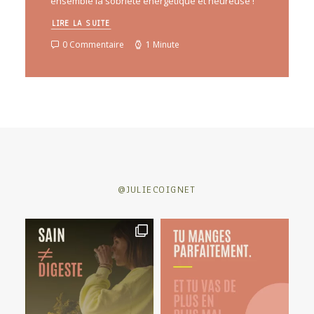
ensemble la sobriété énergétique et heureuse !
LIRE LA SUITE
0 Commentaire
1 Minute
@JULIECOIGNET