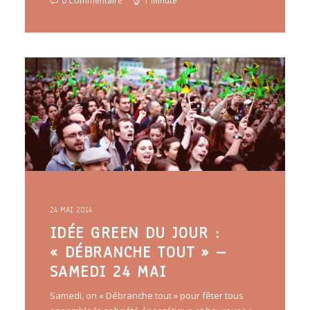
0 Commentaire
1 Minute
24 MAI 2014
IDÉE GREEN DU JOUR :
« DÉBRANCHE TOUT » –
SAMEDI 24 MAI
Samedi, on « Débranche tout » pour fêter tous