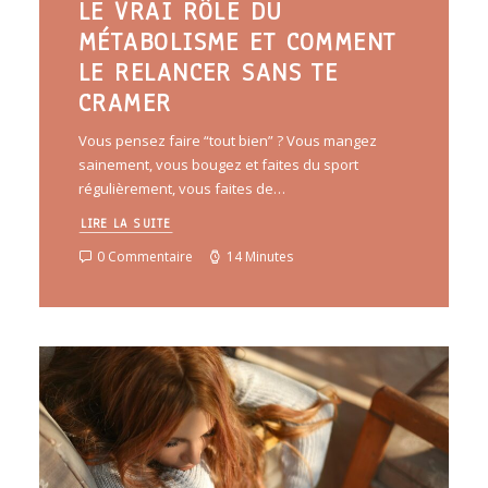
LE VRAI RÔLE DU
MÉTABOLISME ET COMMENT
LE RELANCER SANS TE
CRAMER
Vous pensez faire “tout bien” ? Vous mangez
sainement, vous bougez et faites du sport
régulièrement, vous faites de…
LIRE LA SUITE
0 Commentaire
14 Minutes