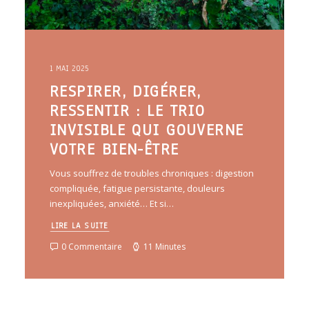
1 MAI 2025
RESPIRER, DIGÉRER,
RESSENTIR : LE TRIO
INVISIBLE QUI GOUVERNE
VOTRE BIEN-ÊTRE
Vous souffrez de troubles chroniques : digestion
compliquée, fatigue persistante, douleurs
inexpliquées, anxiété… Et si…
LIRE LA SUITE
0 Commentaire
11 Minutes