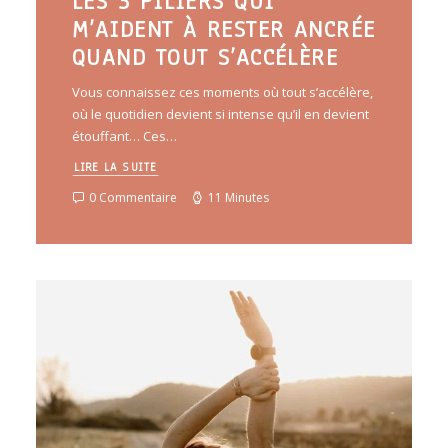
LES 3 PILIERS QUI
M’AIDENT À RESTER ANCRÉE
QUAND TOUT S’ACCÉLÈRE
Vous connaissez ces moments où tout s’accélère,
où le quotidien devient si intense qu’il en devient
étouffant… Ces…
LIRE LA SUITE
0 Commentaire
11 Minutes