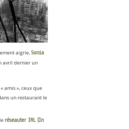
Sonia
lement aigrie,
n avril dernier un
s « amis », ceux que
dans un restaurant le
réseauter IRL (In
 de