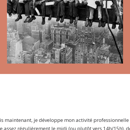
s maintenant, je développe mon activité professionnell
ive assez régulièrement le midi (ou plutôt vers 14h/15h), d