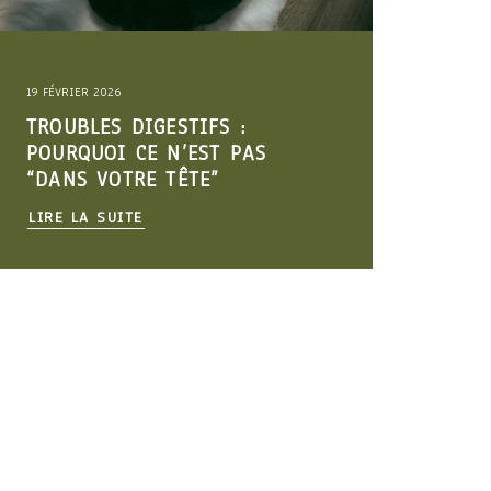
19 FÉVRIER 2026
11 DÉC
TROUBLES DIGESTIFS :
COM
POURQUOI CE N’EST PAS
SAN
“DANS VOTRE TÊTE”
(NI
LIRE LA SUITE
LIRE