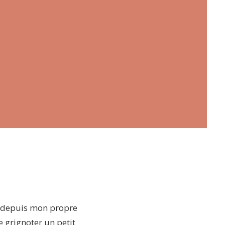
e depuis mon propre
e grignoter un petit