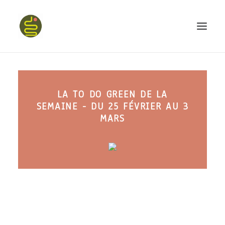
qui suis-je ?
LA TO DO GREEN DE LA
PROGRAMME HAPPY BELLY
SEMAINE - DU 25 FÉVRIER AU 3
MON LIVRE
MARS
CONFÉRENCES
podcast kinoa