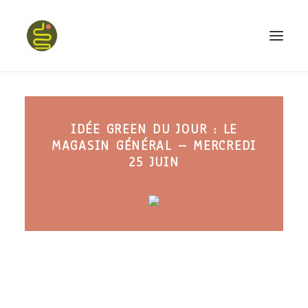
qui suis-je ?
IDÉE GREEN DU JOUR : LE
PROGRAMME HAPPY BELLY
MAGASIN GÉNÉRAL – MERCREDI
MON LIVRE
25 JUIN
CONFÉRENCES
podcast kinoa