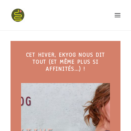
qui suis-je ?
CET HIVER, EKYOG NOUS DIT
PROGRAMME HAPPY BELLY
TOUT (ET MÊME PLUS SI
MON LIVRE
AFFINITÉS…) !
CONFÉRENCES
podcast kinoa