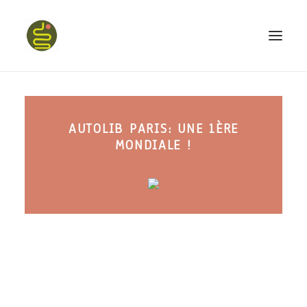
qui suis-je ?
AUTOLIB PARIS: UNE 1ÈRE
PROGRAMME HAPPY BELLY
MONDIALE !
MON LIVRE
CONFÉRENCES
podcast kinoa