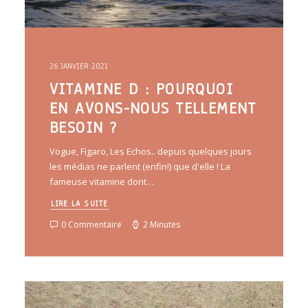
26 JANVIER 2021
VITAMINE D : POURQUOI
EN AVONS-NOUS TELLEMENT
BESOIN ?
Vogue, Figaro, Les Echos.. depuis quelques jours
les médias ne parlent (enfin!) que d'elle ! La
fameuse vitamine dont…
LIRE LA SUITE
0 Commentaire
2 Minutes