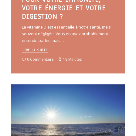
VOTRE ÉNERGIE ET VOTRE
DIGESTION ?
La vitamine D est essentielle à notre santé, mais
souvent négligée. Vous en avez probablement
entendu parler, mais…
LIRE LA SUITE
0 Commentaire
18 Minutes