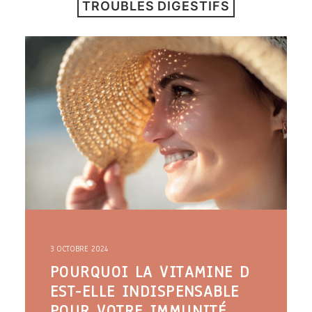
TROUBLES DIGESTIFS
ARTICLES
YOGA
faire le quiz
Recherche
Panier
3 OCTOBRE 2024
POURQUOI LA VITAMINE D
EST-ELLE INDISPENSABLE
POUR VOTRE IMMUNITÉ,