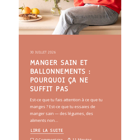
30 JUILLET 2026
MANGER SAIN ET
BALLONNEMENTS :
POURQUOI ÇA NE
SUFFIT PAS
Est-ce que tu fais attention à ce que tu
manges ? Est-ce que tu essaies de
manger sain — des légumes, des
aliments non…
LIRE LA SUITE
0 Commentaire
11 Minutes