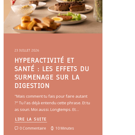
23 JUILLET 2026
HYPERACTIVITÉ ET
SANTÉ : LES EFFETS DU
SURMENAGE SUR LA
DIGESTION
"Mais comment tu fais pour faire autant
?" Tu l'as déjà entendu cette phrase. Et tu
as souri. Moi aussi. Longtemps. Et…
LIRE LA SUITE
0 Commentaire
10 Minutes