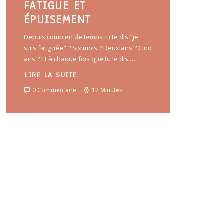
FATIGUE ET
ÉPUISEMENT
Depuis combien de temps tu te dis "je
suis fatiguée" ? Six mois ? Deux ans ? Cinq
ans ? Et à chaque fois que tu le dis,…
LIRE LA SUITE
0 Commentaire
12 Minutes