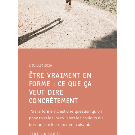
2 JUILLET 2026
ÊTRE VRAIMENT EN
FORME : CE QUE ÇA
VEUT DIRE
CONCRÈTEMENT
T'as la forme ? C'est une question qu'on
pose tous les jours. Dans les couloirs du
bureau, sur le trottoir en croisant…
LIRE LA SUITE