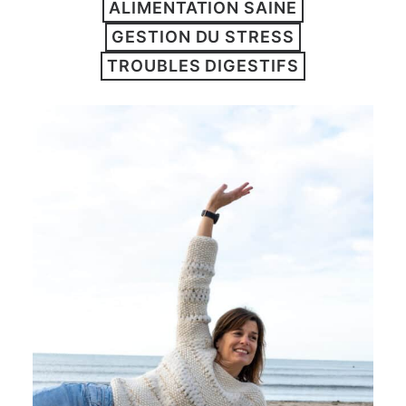
ALIMENTATION SAINE
ARTICLES
GESTION DU STRESS
YOGA
TROUBLES DIGESTIFS
faire le quiz
Recherche
Panier