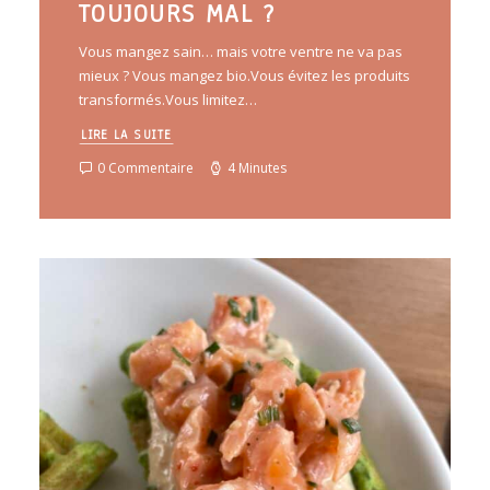
TOUJOURS MAL ?
Vous mangez sain… mais votre ventre ne va pas
mieux ? Vous mangez bio.Vous évitez les produits
transformés.Vous limitez…
LIRE LA SUITE
0 Commentaire
4 Minutes