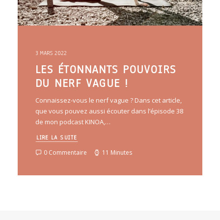
3 MARS 2022
LES ÉTONNANTS POUVOIRS
DU NERF VAGUE !
Connaissez-vous le nerf vague ? Dans cet article,
que vous pouvez aussi écouter dans l’épisode 38
de mon podcast KINOA,…
LIRE LA SUITE
0 Commentaire
11 Minutes