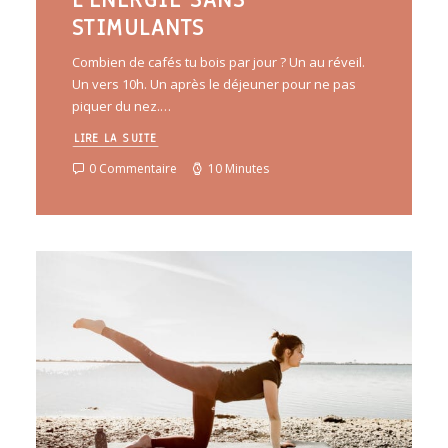
STIMULANTS
Combien de cafés tu bois par jour ? Un au réveil.
Un vers 10h. Un après le déjeuner pour ne pas
piquer du nez.…
LIRE LA SUITE
0 Commentaire
10 Minutes