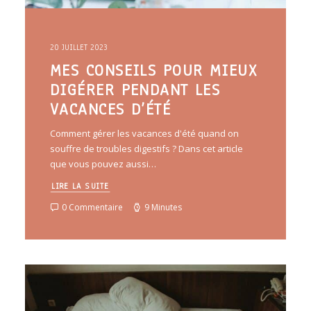
20 JUILLET 2023
MES CONSEILS POUR MIEUX
DIGÉRER PENDANT LES
VACANCES D’ÉTÉ
Comment gérer les vacances d'été quand on
souffre de troubles digestifs ? Dans cet article
que vous pouvez aussi…
LIRE LA SUITE
0 Commentaire
9 Minutes