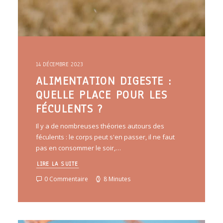
14 DÉCEMBRE 2023
ALIMENTATION DIGESTE :
QUELLE PLACE POUR LES
FÉCULENTS ?
Il y a de nombreuses théories autours des
féculents : le corps peut s'en passer, il ne faut
pas en consommer le soir,…
LIRE LA SUITE
0 Commentaire
8 Minutes