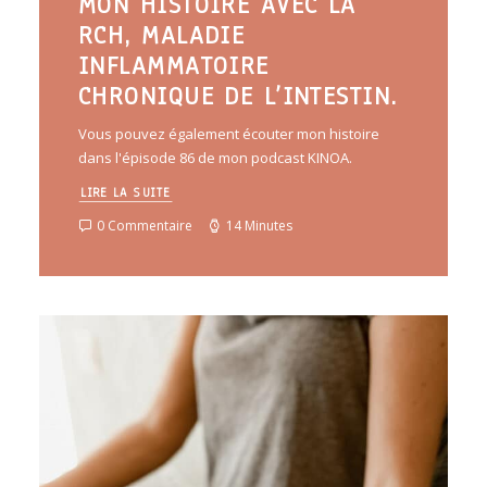
MON HISTOIRE AVEC LA
RCH, MALADIE
INFLAMMATOIRE
CHRONIQUE DE L’INTESTIN.
Vous pouvez également écouter mon histoire
dans l'épisode 86 de mon podcast KINOA.
LIRE LA SUITE
0 Commentaire
14 Minutes