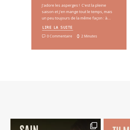
J'adore les asperges ! C'est la pleine
saison et j'en mange tout le temps, mais
un peu toujours de la même façon : à…
LIRE LA SUITE
0 Commentaire
2 Minutes