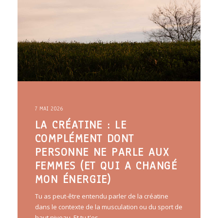
7 MAI 2026
LA CRÉATINE : LE
COMPLÉMENT DONT
PERSONNE NE PARLE AUX
FEMMES (ET QUI A CHANGÉ
MON ÉNERGIE)
Tu as peut-être entendu parler de la créatine
dans le contexte de la musculation ou du sport de
haut niveau. Et tu t'es…