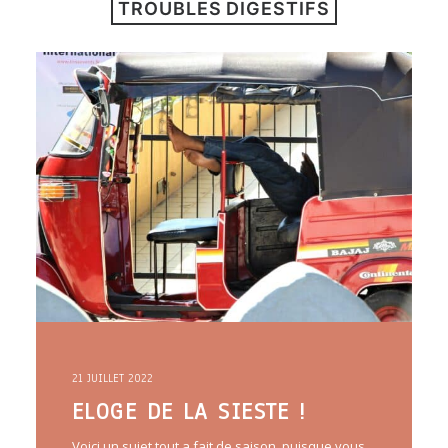
TROUBLES DIGESTIFS
ARTICLES
YOGA
faire le quiz
Recherche
Panier
21 JUILLET 2022
ELOGE DE LA SIESTE !
Voici un sujet tout a fait de saison, puisque vous