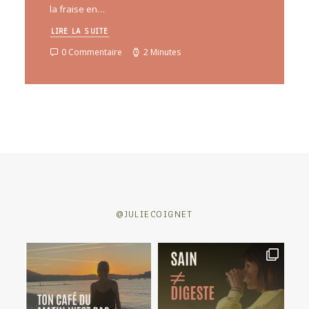
la fraise en…
LIRE LA SUITE
0 Commentaire
2 Minutes
@JULIECOIGNET