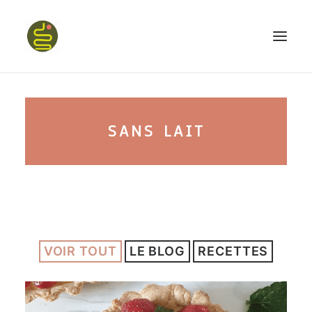
qui suis-je ?
SANS LAIT
PROGRAMME HAPPY BELLY
MON LIVRE
VOIR TOUT
LE BLOG
RECETTES
CONFÉRENCES
podcast kinoa