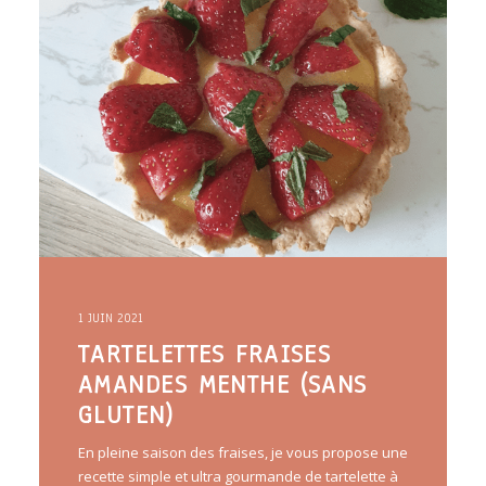
ARTICLES
YOGA
faire le quiz
Recherche
Panier
1 JUIN 2021
TARTELETTES FRAISES
AMANDES MENTHE (SANS
GLUTEN)
En pleine saison des fraises, je vous propose une
recette simple et ultra gourmande de tartelette à