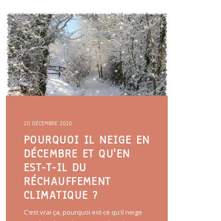
20 DÉCEMBRE 2010
POURQUOI IL NEIGE EN
DÉCEMBRE ET QU'EN
EST-T-IL DU
RÉCHAUFFEMENT
CLIMATIQUE ?
C'est vrai ça, pourquoi est-ce qu'il neige