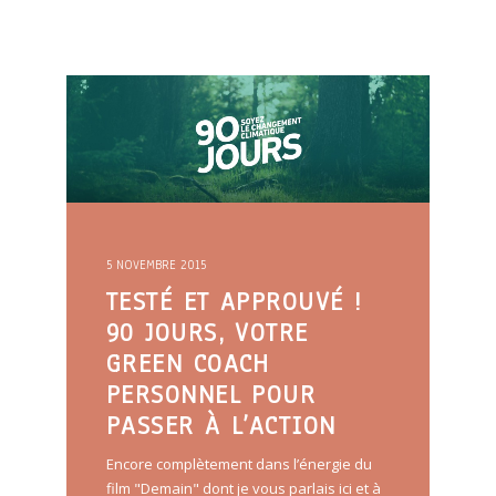
5 NOVEMBRE 2015
TESTÉ ET APPROUVÉ !
90 JOURS, VOTRE
GREEN COACH
PERSONNEL POUR
PASSER À L’ACTION
Encore complètement dans l’énergie du
film "Demain" dont je vous parlais ici et à