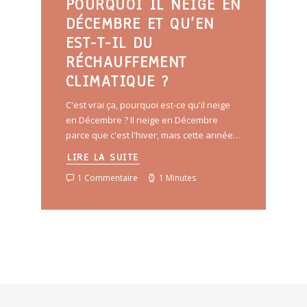
POURQUOI IL NEIGE EN
DÉCEMBRE ET QU’EN
EST-T-IL DU
RÉCHAUFFEMENT
CLIMATIQUE ?
C'est vrai ça, pourquoi est-ce qu'il neige
en Décembre ? Il neige en Décembre
parce que c'est l'hiver, mais cette année…
LIRE LA SUITE
1 Commentaire
1 Minutes