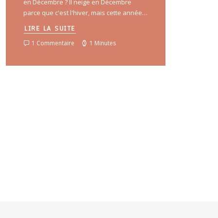
en Décembre ? Il neige en Décembre
parce que c'est l'hiver, mais cette année…
LIRE LA SUITE
1 Commentaire
1 Minutes