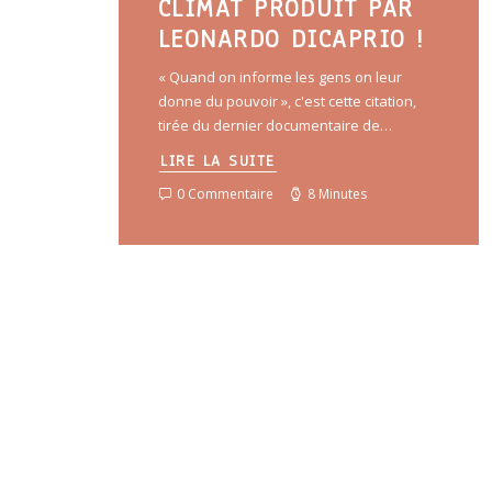
CLIMAT PRODUIT PAR
LEONARDO DICAPRIO !
« Quand on informe les gens on leur
donne du pouvoir », c'est cette citation,
tirée du dernier documentaire de…
LIRE LA SUITE
0 Commentaire
8 Minutes